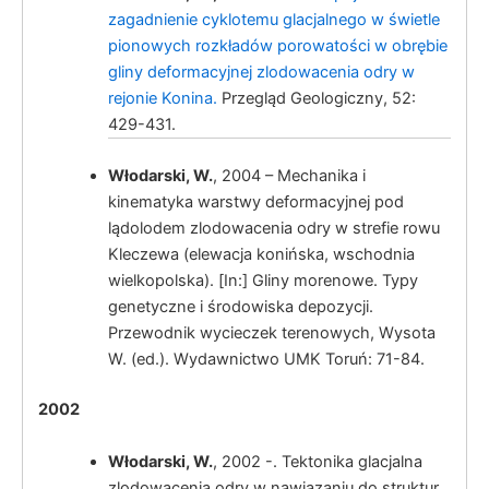
zagadnienie cyklotemu glacjalnego w świetle
pionowych rozkładów porowatości w obrębie
gliny deformacyjnej zlodowacenia odry w
rejonie Konina.
Przegląd Geologiczny, 52:
429-431.
Włodarski, W.
, 2004 – Mechanika i
kinematyka warstwy deformacyjnej pod
lądolodem zlodowacenia odry w strefie rowu
Kleczewa (elewacja konińska, wschodnia
wielkopolska). [In:] Gliny morenowe. Typy
genetyczne i środowiska depozycji.
Przewodnik wycieczek terenowych, Wysota
W. (ed.). Wydawnictwo UMK Toruń: 71-84.
2002
Włodarski, W.
, 2002 -. Tektonika glacjalna
zlodowacenia odry w nawiązaniu do struktur