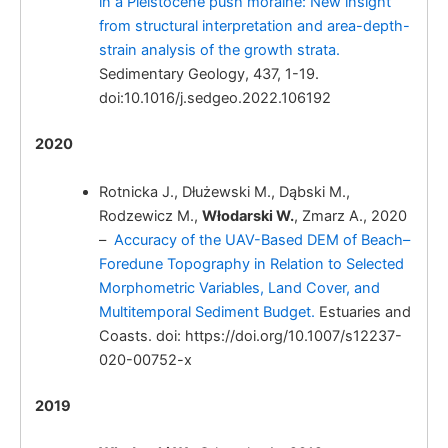
in a Pleistocene push moraine: New insight
from structural interpretation and area-depth-
strain analysis of the growth strata.
Sedimentary Geology, 437, 1-19.
doi:10.1016/j.sedgeo.2022.106192
2020
Włodarski W.,
Rotnicka J., Dłużewski M., Dąbski M.,
Rodzewicz M.,
Włodarski W.
, Zmarz A., 2020
–
Accuracy of the UAV-Based DEM of Beach–
Foredune Topography in Relation to Selected
Morphometric Variables, Land Cover, and
Multitemporal Sediment Budget.
Estuaries and
Coasts. doi: https://doi.org/10.1007/s12237-
020-00752-x
2019