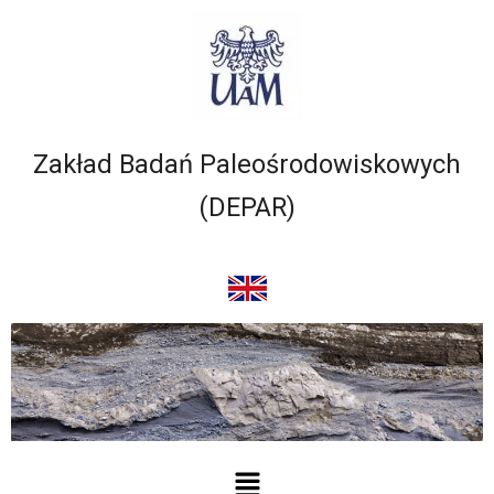
Przejdź
do
treści
Zakład Badań Paleośrodowiskowych
(DEPAR)
Menu