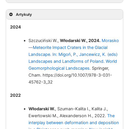
Artykuły
Włodarski, W.
Morphology of Morasko Crater Field:
2024
An Interaction of Glacial and Impact
Landforms.
Szczuciński W.,
Włodarski W., 2024.
Morasko
—Meteorite Impact Craters in the Glacial
Landscape. In: Migoń, P., Jancewicz, K. (eds)
Landscapes and Landforms of Poland. World
Geomorphological Landscapes.
Springer,
Cham. https://doi.org/10.1007/978-3-031-
45762-3_32
Włodarski W.
2022
Włodarski W.
, Szuman-Kalita I., Kalita J.,
Ewertowski M., Alexanderson H., 2022.
The
interplay between deformation and deposition