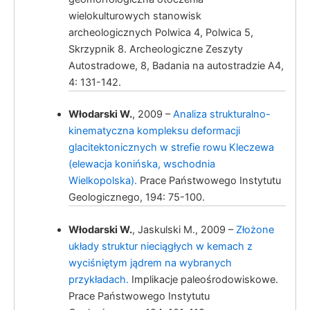
glacialy induced deformations within Kleczew
wielokulturowych stanowisk
Graben zone (Konin Elevation, Great Poland).
archeologicznych Polwica 4, Polwica 5,
Skrzypnik 8. Archeologiczne Zeszyty
Autostradowe, 8, Badania na autostradzie A4,
Włodarski, W.
Wpływ czynnika
4: 131-142.
(neo)tektonicznego na złożoność kinematyki
zaburzeń glacitektonicznych w obrębie rowu
Włodarski W.
, 2009 –
Analiza strukturalno-
Kleczewa (elewacja konińska, wschodnia
kinematyczna kompleksu deformacji
Wielkopolska).
glacitektonicznych w strefie rowu Kleczewa
(elewacja konińska, wschodnia
Wielkopolska).
Prace Państwowego Instytutu
Geologicznego, 194: 75-100.
Włodarski, W.
Włodarski W.
, Jaskulski M., 2009 –
Złożone
układy struktur nieciągłych w kemach z
wyciśniętym jądrem na wybranych
przykładach.
Implikacje paleośrodowiskowe.
Prace Państwowego Instytutu