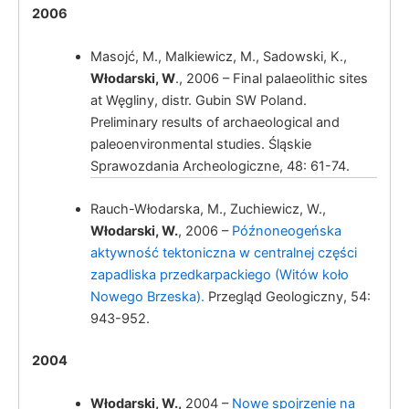
2006
Masojć, M., Malkiewicz, M., Sadowski, K.,
Włodarski, W
., 2006 – Final palaeolithic sites
at Węgliny, distr. Gubin SW Poland.
Preliminary results of archaeological and
paleoenvironmental studies. Śląskie
Sprawozdania Archeologiczne, 48: 61-74.
Włodarski, W.
Rauch-Włodarska, M., Zuchiewicz, W.,
Włodarski, W.
, 2006 –
Późnoneogeńska
aktywność tektoniczna w centralnej części
zapadliska przedkarpackiego (Witów koło
Nowego Brzeska).
Przegląd Geologiczny, 54:
943-952.
2004
Włodarski, W
Włodarski, W.
,
2004 –
Nowe spojrzenie na