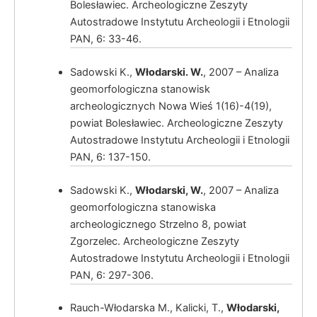
Bolesławiec. Archeologiczne Zeszyty
Autostradowe Instytutu Archeologii i Etnologii
PAN, 6: 33-46.
Włodarski, W.
Sadowski K.,
Włodarski. W.
, 2007 – Analiza
geomorfologiczna stanowisk
archeologicznych Nowa Wieś 1(16)-4(19),
powiat Bolesławiec. Archeologiczne Zeszyty
Autostradowe Instytutu Archeologii i Etnologii
Włodarski, W.
PAN, 6: 137-150.
Sadowski K.,
Włodarski, W.
, 2007 – Analiza
geomorfologiczna stanowiska
archeologicznego Strzelno 8, powiat
Zgorzelec. Archeologiczne Zeszyty
Autostradowe Instytutu Archeologii i Etnologii
PAN, 6: 297-306.
Włodarski, W.,
Rauch-Włodarska M., Kalicki, T.,
Włodarski,