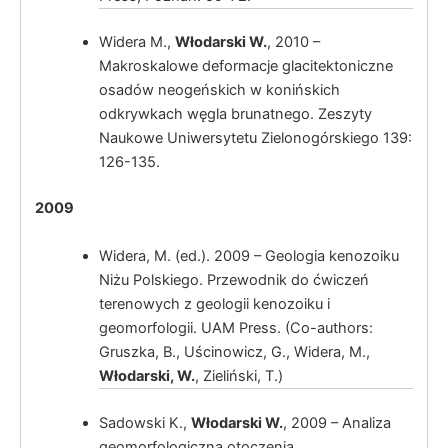
Widera M.,
Włodarski W.
, 2010 –
Makroskalowe deformacje glacitektoniczne
Włodarski, W.
osadów neogeńskich w konińskich
odkrywkach węgla brunatnego. Zeszyty
Naukowe Uniwersytetu Zielonogórskiego 139:
126-135.
Włodarski, W.,
2009
Widera, M. (ed.). 2009 – Geologia kenozoiku
Niżu Polskiego. Przewodnik do ćwiczeń
terenowych z geologii kenozoiku i
geomorfologii. UAM Press. (Co-authors:
Gruszka, B., Uścinowicz, G., Widera, M.,
Włodarski, W.
, Zieliński, T.)
Sadowski K.,
Włodarski W.
, 2009 – Analiza
Włodarski, W.
Tectonic control of
geomorfologiczna otoczenia