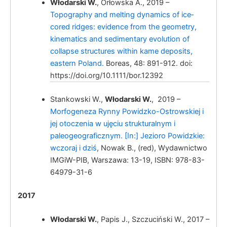
Włodarski W.
, Orłowska A., 2019 –
Włodarski, W.
Topography and melting dynamics of ice‐
cored ridges: evidence from the geometry,
kinematics and sedimentary evolution of
collapse structures within kame deposits,
eastern Poland.
Boreas, 48: 891-912. doi:
https://doi.org/10.1111/bor.12392
Stankowski W.,
Włodarski W.
, 2019 –
Włodarski, W.
Morfogeneza Rynny Powidzko-Ostrowskiej i
jej otoczenia w ujęciu strukturalnym i
paleogeograficznym. [In:] Jezioro Powidzkie:
wczoraj i dziś
, Nowak B., (red), Wydawnictwo
IMGiW-PIB, Warszawa: 13-19, ISBN: 978-83-
64979-31-6
2017
Włodarski W.
, Papis J., Szczuciński W., 2017 –