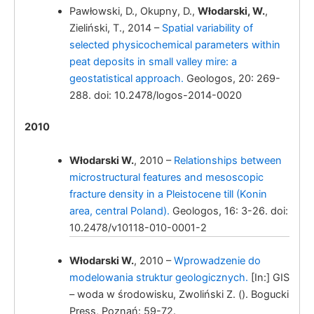
Pawłowski, D., Okupny, D.,
Włodarski, W.
,
W.
Zieliński, T., 2014 –
Spatial variability of
selected physicochemical parameters within
peat deposits in small valley mire: a
geostatistical approach.
Geologos, 20: 269-
288. doi: 10.2478/logos-2014-0020
2010
Włodarski, W.
Morphology and
Włodarski W.
, 2010 –
Relationships between
geometry of deformation bands in
microstructural features and mesoscopic
glaciodynamic melange of the Odranian age
fracture density in a Pleistocene till (Konin
from the Kleczew graben zone (Polish
area, central Poland).
Geologos, 16: 3-26. doi:
Lowland).
10.2478/v10118-010-0001-2
Włodarski, W.
Włodarski W.
, 2010 –
Wprowadzenie do
modelowania struktur geologicznych.
[In:] GIS
– woda w środowisku, Zwoliński Z. (). Bogucki
Press, Poznań: 59-72.