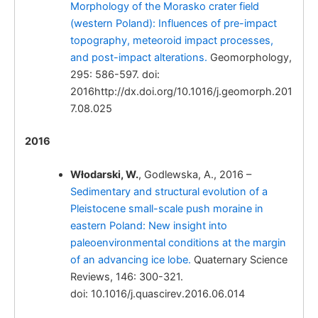
Morphology of the Morasko crater field
(western Poland): Influences of pre-impact
topography, meteoroid impact processes,
Włodarski, W.
Late Neogene activity
and post-impact alterations.
Geomorphology,
of the central part of the Carpathian
295: 586-597. doi:
Foredeep, south Poland.
2016http://dx.doi.org/10.1016/j.geomorph.201
7.08.025
2016
Włodarski, W.
, Godlewska, A., 2016 –
Włodarski, W.
Sedimentary and structural evolution of a
Quaternary tectonic
Pleistocene small-scale push moraine in
activity of the central part of the Polish
eastern Poland: New insight into
Carpathian Foredeep, evidences from
paleoenvironmental conditions at the margin
archaeological open site at Brzezie near
of an advancing ice lobe.
Quaternary Science
Kraków.
Reviews, 146: 300-321.
doi: 10.1016/j.quascirev.2016.06.014