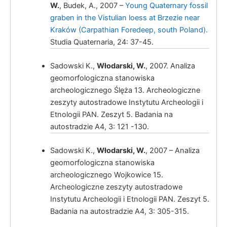
W.
, Budek, A., 2007 –
Young Quaternary fossil
graben in the Vistulian loess at Brzezie near
Kraków (Carpathian Foredeep, south Poland).
Włodarski, W.
Studia Quaternaria, 24: 37-45.
Sadowski K.,
Włodarski, W.
, 2007. Analiza
geomorfologiczna stanowiska
archeologicznego Ślęża 13. Archeologiczne
zeszyty autostradowe Instytutu Archeologii i
Etnologii PAN. Zeszyt 5. Badania na
autostradzie A4, 3: 121 -130.
Włodarski, W
Sadowski K.,
Włodarski, W.
, 2007 – Analiza
geomorfologiczna stanowiska
archeologicznego Wojkowice 15.
Archeologiczne zeszyty autostradowe
Instytutu Archeologii i Etnologii PAN. Zeszyt 5.
Badania na autostradzie A4, 3: 305-315.
Włodarski, W.