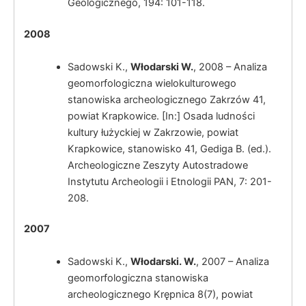
Geologicznego, 194: 101-118.
2008
Włodarski, W.
Sadowski K.,
Włodarski W.
, 2008 – Analiza
geomorfologiczna wielokulturowego
stanowiska archeologicznego Zakrzów 41,
powiat Krapkowice. [In:] Osada ludności
kultury łużyckiej w Zakrzowie, powiat
Krapkowice, stanowisko 41, Gediga B. (ed.).
Archeologiczne Zeszyty Autostradowe
Włodarski, W.
Instytutu Archeologii i Etnologii PAN, 7: 201-
208.
2007
Sadowski K.,
Włodarski. W.
, 2007 – Analiza
geomorfologiczna stanowiska
archeologicznego Krępnica 8(7), powiat