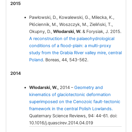
2015
Włodarski, W.
Pawłowski, D., Kowalewski, G., Milecka, K.,
Kinematic indicators of slip sense along faults
Płóciennik, M., Woszczyk, M., Zieliński, T.,
in loess deposits: a case study from fossil
Okupny, D.,
Włodarski, W.
& Forysiak, J. 2015.
graben at Brzezie, Polish Carpathian
A reconstruction of the palaeohydrological
Foredeep.
conditions of a flood-plain: a multi-proxy
study from the Grabia River valley mire, central
Poland
. Boreas, 44, 543-562.
2014
Włodarski, W.,
Włodarski, W.,
2014 –
Geometry and
kinematics of glaciotectonic deformation
superimposed on the Cenozoic fault-tectonic
framework in the central Polish Lowlands.
Quaternary Science Reviews, 94: 44-61. doi:
10.1016/j.quascirev.2014.04.019
Włodarski,